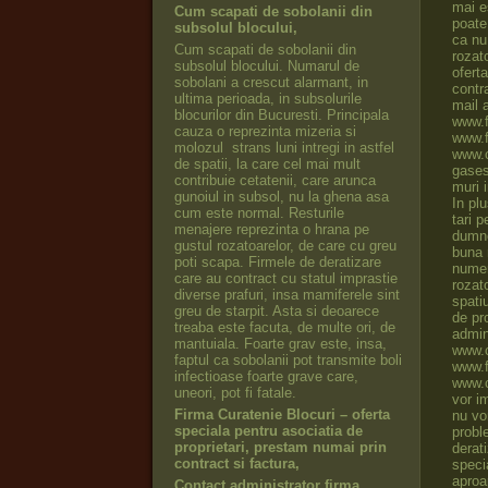
Cum scapati de sobolanii din
subsolul blocului,
Cum scapati de sobolanii din
subsolul blocului. Numarul de
sobolani a crescut alarmant, in
ultima perioada, in subsolurile
blocurilor din Bucuresti. Principala
cauza o reprezinta mizeria si
molozul strans luni intregi in astfel
de spatii, la care cel mai mult
contribuie cetatenii, care arunca
gunoiul in subsol, nu la ghena asa
cum este normal. Resturile
menajere reprezinta o hrana pe
gustul rozatoarelor, de care cu greu
poti scapa. Firmele de deratizare
care au contract cu statul imprastie
diverse prafuri, insa mamiferele sint
greu de starpit. Asta si deoarece
treaba este facuta, de multe ori, de
mantuiala. Foarte grav este, insa,
faptul ca sobolanii pot transmite boli
infectioase foarte grave care,
uneori, pot fi fatale.
Firma Curatenie Blocuri – oferta
speciala pentru asociatia de
proprietari, prestam numai prin
contract si factura,
Contact administrator firma