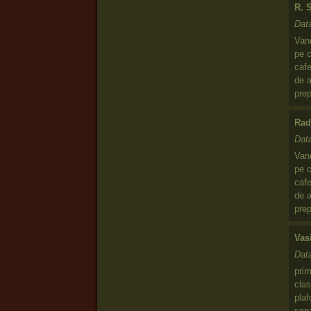
R. 
Dat
Van
pe c
cafe
de a
pre
Rad
Dat
Van
pe c
cafe
de a
pre
Vas
Dat
prim
cla
plaf
senz