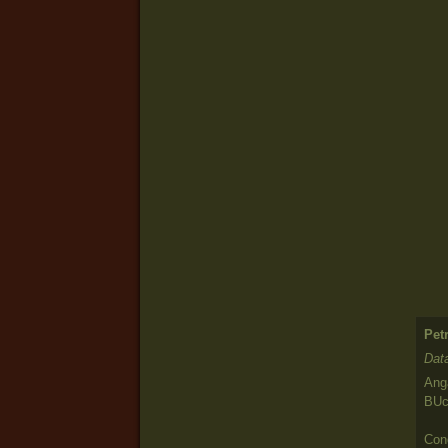
Pet
Dat
Anga
BUc
Cond