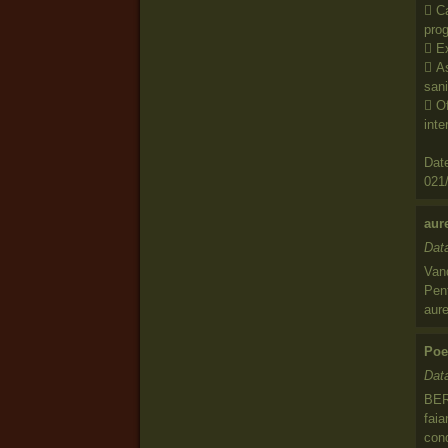
 Ca
prog
 Ex
 As
sani
 Of
inte
Dat
021
aur
Dat
Vand
Pent
aur
Poe
Dat
BERC
faia
cond