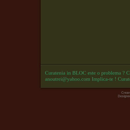
Curatenia in BLOC este o problema ? Co
anoutrei@yahoo.com
Implica-te ! Curat
Crear
Designe