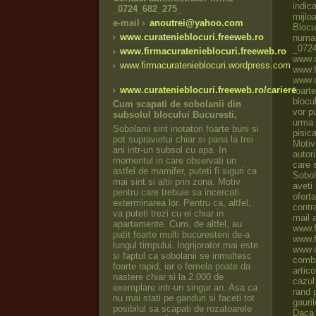
_0724_682_275_
e-mail
anoutrei@yahoo.com
www.curatenieblocuri.freeweb.ro
www.firmacuratenieblocuri.freeweb.ro
www.firmacuratenieblocuri.wordpress.com
www.curatenieblocuri.freeweb.ro/cariere
Cum scapati de sobolanii din
subsolul blocului Bucuresti,
Sobolanii sint inotatori foarte buni si
pot supravietui chiar si pana la trei
ani intr-un subsol cu apa. In
momentul in care observati un
astfel de mamifer, puteti fi siguri ca
mai sint si altii prin zona. Motiv
pentru care trebuie sa incercati
exterminarea lor. Pentru ca, altfel,
va puteti trezi cu ei chiar in
apartamente. Cum, de altfel, au
patit foarte multi bucuresteni de-a
lungul timpului. Ingrijorator mai este
si faptul ca sobolanii se inmultesc
foarte rapid, iar o femela poate da
nastere chiar si la 2.000 de
exemplare intr-un singur an. Asa ca
nu mai stati pe ganduri si faceti tot
posibilul sa scapati de rozatoarele