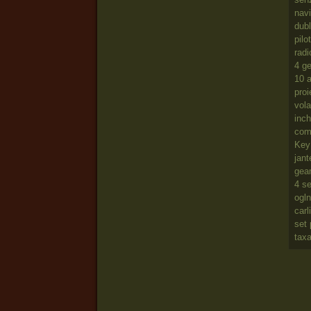
navi
dubl
pilo
rad
4 ge
10 a
proi
vola
inch
com
Key 
jant
geam
4 se
ogln
carl
set 
taxa