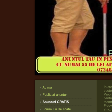
Firma
In atentia Asociatiilor de Proprietari ! Firmele de Salubritate din sectoarele 2,4,5 si 6 sunt obligate prin contractele cu Asociatiile de Proprietari sa puna la dispozitia acestora gratuit, containere speciale pentru evacuarea gunoiului (asa zisa curatenie de primavera sau de toamna). Faceti una solicitare scrisa sau faceti programare container. Frecventa obisnuita - de doua ori pe an. Volum container - 4mc sau 7mc. Containerul ramane 24/48 h la alocatie apoi este ridicat de catre firma de salubritate. Firma Curatenie Blocuri – oferta speciala pentru asociatia de proprietari, prestam numai prin contract si factura, Contact administrator firma _0724_682_275_ e-mail anoutrei@yahoo.com www.curatenieblocuri.freeweb.ro www.firmacuratenieblocuri.freeweb.ro www.firmacuratenieblocuri.wordpress.com www.curatenieblocuri.freeweb.ro/cariere Cum scapati de sobolanii din subsolul blocului, Cum scapati de sobola
Acasa
Publicari anunturi
Anunturi GRATIS
Forum Cu De Toate