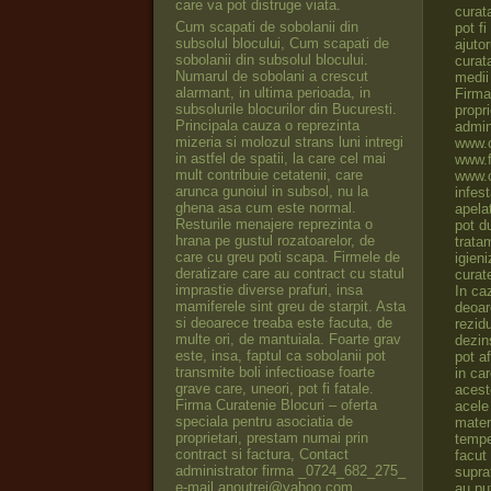
care va pot distruge viata.
Cum scapati de sobolanii din
subsolul blocului, Cum scapati de
sobolanii din subsolul blocului.
Numarul de sobolani a crescut
alarmant, in ultima perioada, in
subsolurile blocurilor din Bucuresti.
Principala cauza o reprezinta
mizeria si molozul strans luni intregi
in astfel de spatii, la care cel mai
mult contribuie cetatenii, care
arunca gunoiul in subsol, nu la
ghena asa cum este normal.
Resturile menajere reprezinta o
hrana pe gustul rozatoarelor, de
care cu greu poti scapa. Firmele de
deratizare care au contract cu statul
imprastie diverse prafuri, insa
mamiferele sint greu de starpit. Asta
si deoarece treaba este facuta, de
multe ori, de mantuiala. Foarte grav
este, insa, faptul ca sobolanii pot
transmite boli infectioase foarte
grave care, uneori, pot fi fatale.
Firma Curatenie Blocuri – oferta
speciala pentru asociatia de
proprietari, prestam numai prin
contract si factura, Contact
administrator firma _0724_682_275_
e-mail anoutrei@yahoo.com