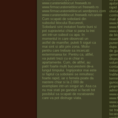
www.curatenieblocuri.freeweb.ro
www.firmacuratenieblocuri.freeweb.ro
www.firmacuratenieblocuri.wordpress.com
www.curatenieblocuri.freeweb.ro/cariere
Cum scapati de sobolanii din
subsolul blocului Bucuresti,
Sobolanii sint inotatori foarte buni si
pot supravietui chiar si pana la trei
ani intr-un subsol cu apa. In
momentul in care observati un
astfel de mamifer, puteti fi siguri ca
mai sint si altii prin zona. Motiv
pentru care trebuie sa incercati
exterminarea lor. Pentru ca, altfel,
va puteti trezi cu ei chiar in
apartamente. Cum, de altfel, au
patit foarte multi bucuresteni de-a
lungul timpului. Ingrijorator mai este
si faptul ca sobolanii se inmultesc
foarte rapid, iar o femela poate da
nastere chiar si la 2.000 de
exemplare intr-un singur an. Asa ca
nu mai stati pe ganduri si faceti tot
posibilul sa scapati de rozatoarele
care va pot distruge viata.